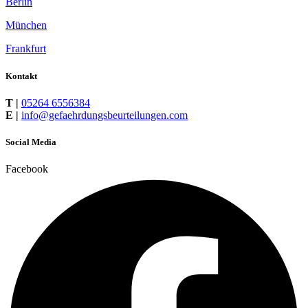
Berlin
München
Frankfurt
Kontakt
T |
05264 6556384
E |
info@gefaehrdungsbeurteilungen.com
Social Media
Facebook