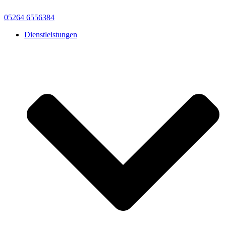
Zum
Inhalt
05264 6556384
springen
Dienstleistungen